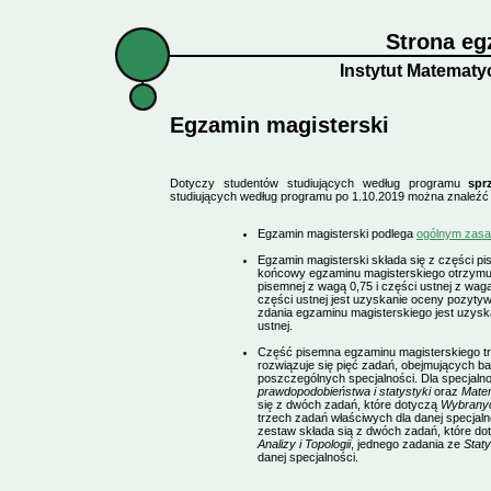
Strona e
Instytut Matematy
Egzamin magisterski
Dotyczy studentów studiujących według programu
spr
studiujących według programu po 1.10.2019 można znaleź
Egzamin magisterski podlega
ogólnym zas
Egzamin magisterski składa się z części pis
końcowy egzaminu magisterskiego otrzymuj
pisemnej z wagą 0,75 i części ustnej z wa
części ustnej jest uzyskanie oceny pozyty
zdania egzaminu magisterskiego jest uzysk
ustnej.
Część pisemna egzaminu magisterskiego tr
rozwiązuje się pięć zadań, obejmujących b
poszczególnych specjalności. Dla specjaln
prawdopodobieństwa i statystyki
oraz
Mate
się z dwóch zadań, które dotyczą
Wybranych
trzech zadań właściwych dla danej specjaln
zestaw składa sią z dwóch zadań, które d
Analizy i Topologii
, jednego zadania ze
Staty
danej specjalności.