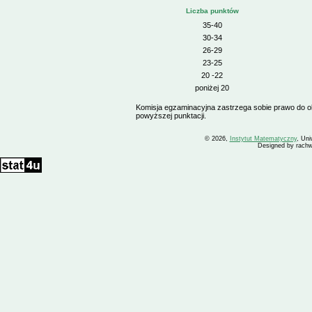
Liczba punktów
35-40
30-34
26-29
23-25
20 -22
poniżej 20
Komisja egzaminacyjna zastrzega sobie prawo do 
powyższej punktacji.
© 2026,
Instytut Matematyczny
, Uni
Designed by rachw