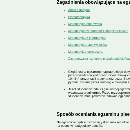
Zagadnienia obowiązujące na eg
Analiza danych
Biomatematyka
Matematyka stosowana
Matematyka w ekonomii i ubezpieczeniach
Matematyka z informatyką
Matematyka nauczycielska
Matematyka teoretyczna
Zastosowania rachunku prawdopodobieństwa
Część ustna egzaminu magisterskiego dot
przeprowadzana jest przez trzyosobową komi
10 min.) prezentacji pracy przez egzamino
pytania, zadane przez komisję w związku z
Jeżeli student nie zdał części ustnej egza
wyznacza drugi termin. Przed przystąpienie
student nie musi powtórnie zdawać egzami
Sposób oceniania egzaminu pis
Na egzaminie będzie można uzyskać maksymalnie 4
na oceny w następujący sposób: