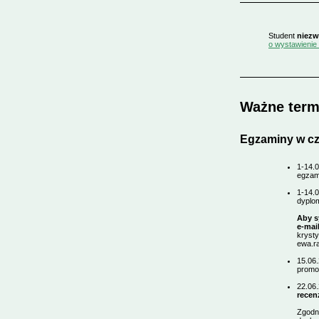
Student
niezw
o wystawienie
Ważne term
Egzaminy w cz
1-14.0
egzam
1-14.
dyplo
Aby s
e-mai
krysty
ewa.ra
15.06.
promo
22.06
recen
Zgodn