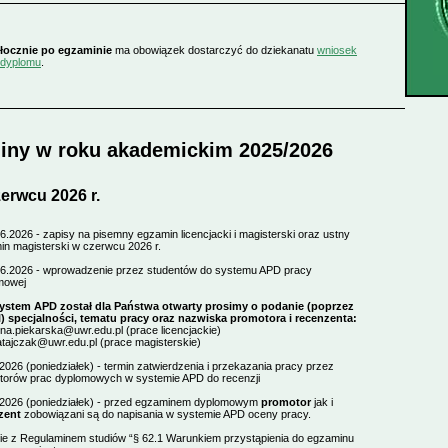
łocznie po egzaminie
ma obowiązek dostarczyć do dziekanatu
wniosek
 dyplomu
.
iny w roku akademickim 2025/2026
erwcu 2026 r.
6.2026 - zapisy na pisemny egzamin licencjacki i magisterski oraz ustny
in magisterski w czerwcu 2026 r.
06.2026 - wprowadzenie przez studentów do systemu APD pracy
mowej
ystem APD został dla Państwa otwarty prosimy o podanie (poprzez
l) specjalności, tematu pracy oraz nazwiska promotora i recenzenta:
na.piekarska@uwr.edu.pl (prace licencjackie)
tajczak@uwr.edu.pl (prace magisterskie)
2026 (poniedziałek) - termin zatwierdzenia i przekazania pracy przez
torów prac dyplomowych w systemie APD do recenzji
.2026 (poniedziałek) - przed egzaminem dyplomowym
promotor
jak i
zent
zobowiązani są do napisania w systemie APD oceny pracy.
ie z Regulaminem studiów “§ 62.1 Warunkiem przystąpienia do egzaminu