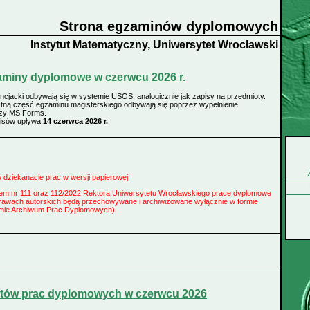
Strona egzaminów dyplomowych
Instytut Matematyczny, Uniwersytet Wrocławski
aminy dyplomowe w czerwcu 2026 r.
encjacki odbywają się w systemie USOS, analogicznie jak zapisy na przedmioty.
stną część egzaminu magisterskiego odbywają się poprzez wypełnienie
rzy MS Forms.
pisów upływa
14 czerwca 2026 r.
w dziekanacie prac w wersji papierowej
iem nr 111 oraz 112/2022 Rektora Uniwersytetu Wrocławskiego prace dyplomowe
rawach autorskich będą przechowywane i archiwizowane wyłącznie w formie
emie Archiwum Prac Dyplomowych).
ntów prac dyplomowych w czerwcu 2026