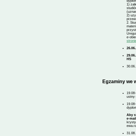
dyplo
1) za
studi
(uzna
2) uzy
przewi
2. Stu
materi
przys
Uregul
e-obie
stron
26.06
29.06
HS
30.06.
Egzaminy we w
19.08-
ustny 
19.08
dyplo
Aby s
e-mai
krysty
ewa.ra
31.08.