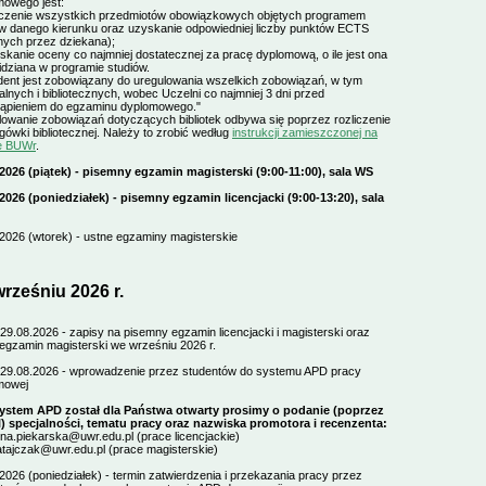
mowego jest:
liczenie wszystkich przedmiotów obowiązkowych objętych programem
ów danego kierunku oraz uzyskanie odpowiedniej liczby punktów ECTS
nych przez dziekana);
skanie oceny co najmniej dostatecznej za pracę dyplomową, o ile jest ona
dziana w programie studiów.
dent jest zobowiązany do uregulowania wszelkich zobowiązań, w tym
alnych i bibliotecznych, wobec Uczelni co najmniej 3 dni przed
tąpieniem do egzaminu dyplomowego."
owanie zobowiązań dotyczących bibliotek odbywa się poprzez rozliczenie
gówki bibliotecznej. Należy to zrobić według
instrukcji zamieszczonej na
ie BUWr
.
.2026 (piątek) - pisemny egzamin magisterski (9:00-11:00), sala WS
.2026 (poniedziałek) - pisemny egzamin licencjacki (9:00-13:20), sala
2026 (wtorek) - ustne egzaminy magisterskie
rześniu 2026 r.
29.08.2026 - zapisy na pisemny egzamin licencjacki i magisterski oraz
egzamin magisterski we wrześniu 2026 r.
-29.08.2026 - wprowadzenie przez studentów do systemu APD pracy
mowej
ystem APD został dla Państwa otwarty prosimy o podanie (poprzez
l) specjalności, tematu pracy oraz nazwiska promotora i recenzenta:
na.piekarska@uwr.edu.pl (prace licencjackie)
tajczak@uwr.edu.pl (prace magisterskie)
2026 (poniedziałek) - termin zatwierdzenia i przekazania pracy przez